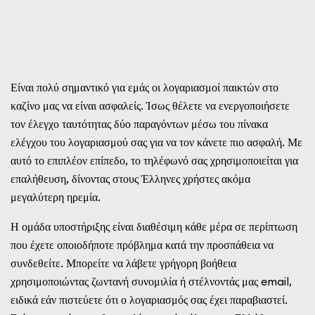
Είναι πολύ σημαντικό για εμάς οι λογαριασμοί παικτών στο
καζίνο μας να είναι ασφαλείς. Ίσως θέλετε να ενεργοποιήσετε
τον έλεγχο ταυτότητας δύο παραγόντων μέσω του πίνακα
ελέγχου του λογαριασμού σας για να τον κάνετε πιο ασφαλή. Με
αυτό το επιπλέον επίπεδο, το τηλέφωνό σας χρησιμοποιείται για
επαλήθευση, δίνοντας στους Έλληνες χρήστες ακόμα
μεγαλύτερη ηρεμία.
Η ομάδα υποστήριξης είναι διαθέσιμη κάθε μέρα σε περίπτωση
που έχετε οποιοδήποτε πρόβλημα κατά την προσπάθεια να
συνδεθείτε. Μπορείτε να λάβετε γρήγορη βοήθεια
χρησιμοποιώντας ζωντανή συνομιλία ή στέλνοντάς μας email,
ειδικά εάν πιστεύετε ότι ο λογαριασμός σας έχει παραβιαστεί.