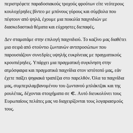
περιστρέφετε παραδοσιακούς τροχούς φρούτων είτε νεότερους
κουλοχέρηδες βίντεο με μπόνους γύρους και σύμβολα που
πέφτουν από ψηλά, έχουμε μια ποικιλία παιχνιδιών με
διασκεδαστικά θέματα και εύχρηστες διεπαφές.
Δεν σταματάμε στην επιλογή παιχνιδιού. Το καζίνο μας διαθέτει
μια σειρά από στούντιο ζωντανών αντιπροσώπων που
παρουσιάζουν συνεδρίες υψηλής ευκρίνειας με πραγματικούς
κρουπιέρηδες. Υπάρχει μια πραγματική συγκίνηση στην
ατμόσφαιρα και πραγματικά παιχνίδια στον ιστότοπό μας, εάν
έχετε παίξει ψηφιακά τραπέζια στο παρελθόν. Όλα τα παιχνίδια
μας, συμπεριλαμβανομένου του ζωντανού μπλάκτζακ και της
ρουλέτας, δέχονται στοιχήματα σε €. Αυτό διευκολύνει τους
Ευρωπαίους πελάτες μας να διαχειρίζονται τους λογαριασμούς
τους.