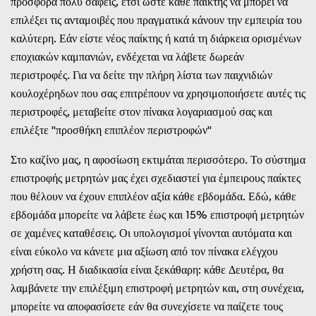
προσφορά πολύ σαφείς, έτσι ώστε κάθε παίκτης να μπορεί να
επιλέξει τις ανταμοιβές που πραγματικά κάνουν την εμπειρία του
καλύτερη. Εάν είστε νέος παίκτης ή κατά τη διάρκεια ορισμένων
εποχιακών καμπανιών, ενδέχεται να λάβετε δωρεάν
περιστροφές. Για να δείτε την πλήρη λίστα των παιχνιδιών
κουλοχέρηδων που σας επιτρέπουν να χρησιμοποιήσετε αυτές τις
περιστροφές, μεταβείτε στον πίνακα λογαριασμού σας και
επιλέξτε "προσθήκη επιπλέον περιστροφών"
Στο καζίνο μας, η αφοσίωση εκτιμάται περισσότερο. Το σύστημα
επιστροφής μετρητών μας έχει σχεδιαστεί για έμπειρους παίκτες
που θέλουν να έχουν επιπλέον αξία κάθε εβδομάδα. Εδώ, κάθε
εβδομάδα μπορείτε να λάβετε έως και 15% επιστροφή μετρητών
σε χαμένες καταθέσεις. Οι υπολογισμοί γίνονται αυτόματα και
είναι εύκολο να κάνετε μια αξίωση από τον πίνακα ελέγχου
χρήστη σας. Η διαδικασία είναι ξεκάθαρη: κάθε Δευτέρα, θα
λαμβάνετε την επιλέξιμη επιστροφή μετρητών και, στη συνέχεια,
μπορείτε να αποφασίσετε εάν θα συνεχίσετε να παίζετε τους