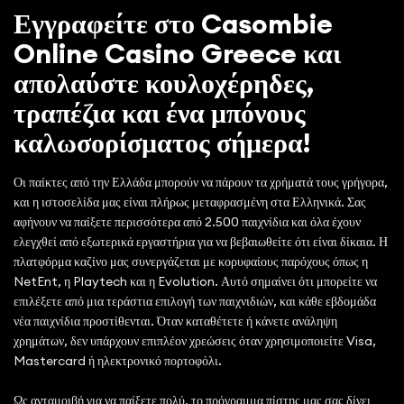
Εγγραφείτε στο Casombie
Online Casino Greece και
απολαύστε κουλοχέρηδες,
τραπέζια και ένα μπόνους
καλωσορίσματος σήμερα!
Οι παίκτες από την Ελλάδα μπορούν να πάρουν τα χρήματά τους γρήγορα,
και η ιστοσελίδα μας είναι πλήρως μεταφρασμένη στα Ελληνικά. Σας
αφήνουν να παίξετε περισσότερα από 2.500 παιχνίδια και όλα έχουν
ελεγχθεί από εξωτερικά εργαστήρια για να βεβαιωθείτε ότι είναι δίκαια. Η
πλατφόρμα καζίνο μας συνεργάζεται με κορυφαίους παρόχους όπως η
NetEnt, η Playtech και η Evolution. Αυτό σημαίνει ότι μπορείτε να
επιλέξετε από μια τεράστια επιλογή των παιχνιδιών, και κάθε εβδομάδα
νέα παιχνίδια προστίθενται. Όταν καταθέτετε ή κάνετε ανάληψη
χρημάτων, δεν υπάρχουν επιπλέον χρεώσεις όταν χρησιμοποιείτε Visa,
Mastercard ή ηλεκτρονικό πορτοφόλι.
Ως ανταμοιβή για να παίξετε πολύ, το πρόγραμμα πίστης μας σας δίνει