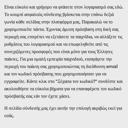
Είναι εύκολο και γρήγορο να φτάσετε στον λογαριασμό σας εδώ.
Το κουμπί ασφαλούς σύνδεσης βρίσκεται στην επάνω δεξιά
γωνία κάθε σελίδας στην πλατφόρμα μας. Παρακαλώ να το
χρησιμοποιείτε πάντα. Έχοντας άμεση πρόσβαση στη δική σας
περιοχή σας επιτρέπει να εξετάσετε τα παιχνίδια, να αλλάξετε τις
ρυθμίσεις του λογαριασμού και να επωφεληθείτε από τις
συνεχιζόμενες προσφορές που είναι μόνο για τους Έλληνες
παίκτες. Για μια ομαλή εμπειρία παιχνιδιού, εισαγάγετε την
περιοχή του παίκτη σας χρησιμοποιώντας τη διεύθυνση email
και τον κωδικό πρόσβασης που χρησιμοποιήσατε για να
εγγραφείτε. Κάντε κλικ στο "Ξέχασα τον κωδικό?" συνδέστε και
ακολουθήστε τα εύκολα βήματα για να επαναφέρετε τον κωδικό
πρόσβασής σας εάν τον έχετε χάσει.
Η σελίδα σύνδεσής μας έχει αυτήν την επιλογή ακριβώς εκεί για
εσάς.