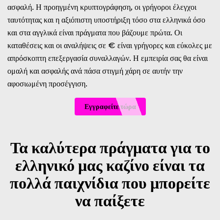
ασφαλή. Η προηγμένη κρυπτογράφηση, οι γρήγοροι έλεγχοι
ταυτότητας και η αξιόπιστη υποστήριξη τόσο στα ελληνικά όσο
και στα αγγλικά είναι πράγματα που βάζουμε πρώτα. Οι
καταθέσεις και οι αναλήψεις σε € είναι γρήγορες και εύκολες με
απρόσκοπτη επεξεργασία συναλλαγών. Η εμπειρία σας θα είναι
ομαλή και ασφαλής ανά πάσα στιγμή χάρη σε αυτήν την
αφοσιωμένη προσέγγιση.
Εγγραφείτε τώρα
Τα καλύτερα πράγματα για το
ελληνικό μας καζίνο είναι τα
πολλά παιχνίδια που μπορείτε
να παίξετε