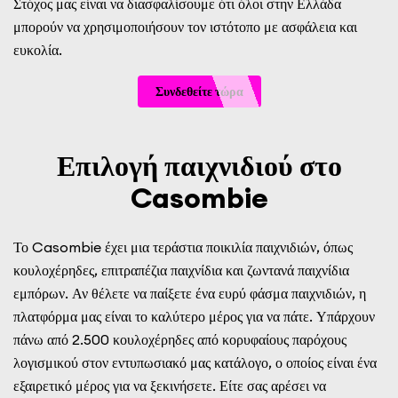
Στόχος μας είναι να διασφαλίσουμε ότι όλοι στην Ελλάδα
μπορούν να χρησιμοποιήσουν τον ιστότοπο με ασφάλεια και
ευκολία.
Συνδεθείτε τώρα
Επιλογή παιχνιδιού στο
Casombie
Το Casombie έχει μια τεράστια ποικιλία παιχνιδιών, όπως
κουλοχέρηδες, επιτραπέζια παιχνίδια και ζωντανά παιχνίδια
εμπόρων. Αν θέλετε να παίξετε ένα ευρύ φάσμα παιχνιδιών, η
πλατφόρμα μας είναι το καλύτερο μέρος για να πάτε. Υπάρχουν
πάνω από 2.500 κουλοχέρηδες από κορυφαίους παρόχους
λογισμικού στον εντυπωσιακό μας κατάλογο, ο οποίος είναι ένα
εξαιρετικό μέρος για να ξεκινήσετε. Είτε σας αρέσει να