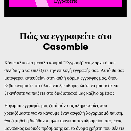
Εγγραφείτε
Πώς να εγγραφείτε στο
Casombie
Κάντε κλικ στο μεγάλο κουμπί "Εγγραφή" στην αρχική μας
σελίδα για να επιλέξετε την επιλογή εγγραφής σας. Αυτό θα σας
μεταφέρει κατευθείαν στην απλή φόρμα εγγραφής μας, όπου
βεβαιωνόμαστε ότι όλα είναι ξεκάθαρα, ώστε να μπορείτε να
ξεκινήσετε να παίζετε στο διαδικτυακό μας καζίνο αμέσως.
Η φόρμα εγγραφής μας ζητά μόνο τις πληροφορίες που
χρειαζόμαστε για να κάνουμε έναν ασφαλή λογαριασμό παίκτη.
Θα ζητηθεί η διεύθυνση ηλεκτρονικού ταχυδρομείου σας, ένας
μοναδικός κωδικός πρόσβασης και το όνομα χρήστη που θέλετε