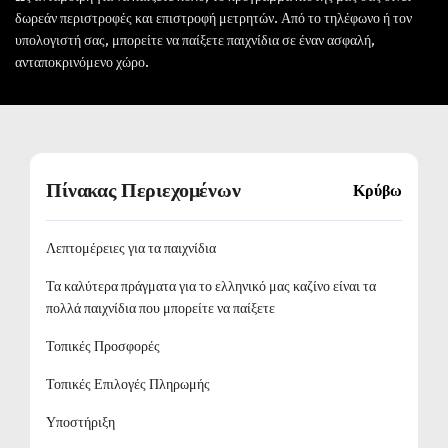
δωρεάν περιστροφές και επιστροφή μετρητών. Από το τηλέφωνο ή τον
υπολογιστή σας, μπορείτε να παίξετε παιχνίδια σε έναν ασφαλή,
ανταποκρινόμενο χώρο.
Πίνακας Περιεχομένων
Κρύβω
Λεπτομέρειες για τα παιχνίδια
Τα καλύτερα πράγματα για το ελληνικό μας καζίνο είναι τα
πολλά παιχνίδια που μπορείτε να παίξετε
Τοπικές Προσφορές
Τοπικές Επιλογές Πληρωμής
Υποστήριξη