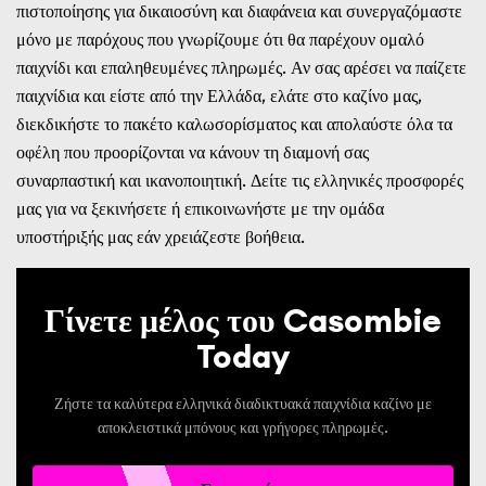
πιστοποίησης για δικαιοσύνη και διαφάνεια και συνεργαζόμαστε
μόνο με παρόχους που γνωρίζουμε ότι θα παρέχουν ομαλό
παιχνίδι και επαληθευμένες πληρωμές. Αν σας αρέσει να παίζετε
παιχνίδια και είστε από την Ελλάδα, ελάτε στο καζίνο μας,
διεκδικήστε το πακέτο καλωσορίσματος και απολαύστε όλα τα
οφέλη που προορίζονται να κάνουν τη διαμονή σας
συναρπαστική και ικανοποιητική. Δείτε τις ελληνικές προσφορές
μας για να ξεκινήσετε ή επικοινωνήστε με την ομάδα
υποστήριξής μας εάν χρειάζεστε βοήθεια.
Γίνετε μέλος του Casombie
Today
Ζήστε τα καλύτερα ελληνικά διαδικτυακά παιχνίδια καζίνο με
αποκλειστικά μπόνους και γρήγορες πληρωμές.