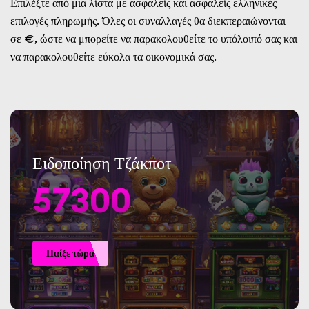
Επιλέξτε από μια λίστα με ασφαλείς και ασφαλείς ελληνικές
επιλογές πληρωμής. Όλες οι συναλλαγές θα διεκπεραιώνονται
σε €, ώστε να μπορείτε να παρακολουθείτε το υπόλοιπό σας και
να παρακολουθείτε εύκολα τα οικονομικά σας.
Ειδοποίηση Τζάκποτ
57300
Παίξε τώρα